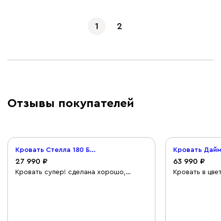
1
2
Отзывы покупателей
Кровать Стелла 180 Белый
27 990
63 990
Кровать супер! сделана хорошо,
Кровать в цве
подъемный механизм работает плавно,
реальности не
места для хранения много
фотографиями
представлен 
цвет, по факт