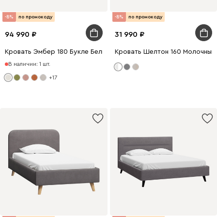
-8%
по промокоду
-8%
по промокоду
94 990
31 990
Кровать Эмбер 180 Букле Белый
Кровать Шелтон 160 Молочный
В наличии: 1 шт.
+17
0 x 180
200 x 140
0 x 160