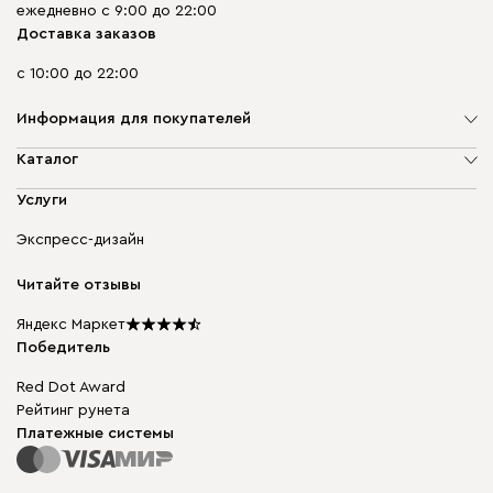
ежедневно с 9:00 до 22:00
Доставка заказов
с 10:00 до 22:00
Информация для покупателей
О компании
Каталог
Адреса магазинов
Мягкая мебель
Услуги
Доставка и оплата
Корпусная мебель
Гарантия, обмен и возврат
Экспресс-дизайн
Бескаркасная мебель
диван.клуб
Модульная мебель
Карьера
Читайте отзывы
Столы и стулья
Карта сайта
Подарочные сертификаты
Яндекс Маркет
Мы в прессе
Победитель
Red Dot Award
Рейтинг рунета
Платежные системы