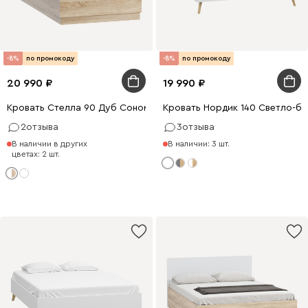
-8%
по промокоду
-8%
по промокоду
20 990
19 990
Кровать Стелла 90 Дуб Сонома
Кровать Нордик 140 Светло-б
2
отзыва
3
отзыва
В наличии в других
В наличии: 3 шт.
цветах: 2 шт.
200 x 140
200 x 160
0 x 90
200 x 140
200 x 180
0 x 160
200 x 180