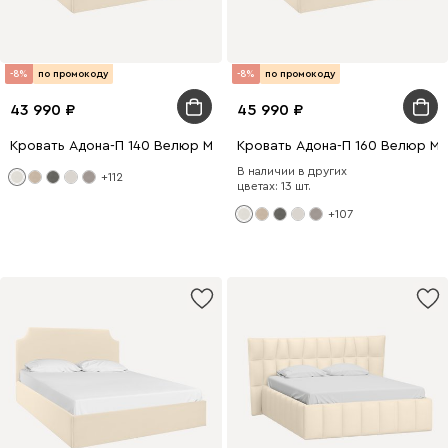
-8%
по промокоду
-8%
по промокоду
43 990
45 990
Кровать Адона-П 140 Велюр Молочный
Кровать Адона-П 160 Велюр М
В наличии в других
+112
цветах: 13 шт.
+107
0 x 140
200 x 160
0 x 180
200 x 160
200 x 140
200 x 180