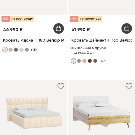
-8%
по промокоду
-8%
по промокоду
46 990
61 990
Кровать Адона-П 180 Велюр Молочный
Кровать Даймант-П 160 Велюр
В наличии в других
+112
цветах: 2 шт.
+67
0 x 180
200 x 140
0 x 160
200 x 160
200 x 180