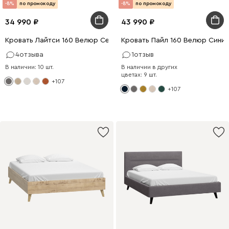
-8%
по промокоду
-8%
по промокоду
34 990
43 990
Кровать Лайтси 160 Велюр Серый
Кровать Пайл 160 Велюр Сини
4
отзыва
1
отзыв
В наличии: 10 шт.
В наличии в других
цветах: 9 шт.
+107
+107
0 x 160
200 x 90
0 x 180