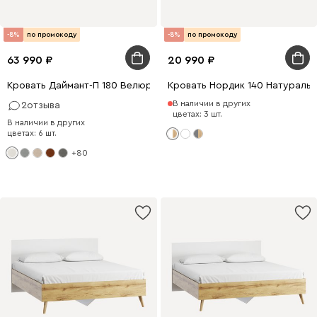
-8%
по промокоду
-8%
по промокоду
63 990
20 990
Кровать Даймант-П 180 Велюр Молочный
Кровать Нордик 140 Натураль
В наличии в других
2
отзыва
цветах: 3 шт.
В наличии в других
цветах: 6 шт.
+80
200 x 140
200 x 160
0 x 180
200 x 160
200 x 180