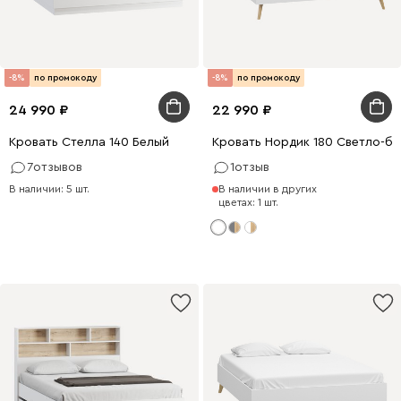
-8%
по промокоду
-8%
по промокоду
24 990
22 990
Кровать Стелла 140 Белый
Кровать Нордик 180 Светло-б
7
отзывов
1
отзыв
В наличии: 5 шт.
В наличии в других
цветах: 1 шт.
0 x 140
200 x 90
0 x 160
200 x 180
200 x 180
200 x 140
200 x 160