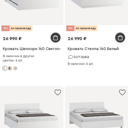
-8%
по промокоду
-8%
по промокоду
26 990
26 990
Кровать Шелхорн 160 Светло-бежевый
Кровать Стелла 160 Белый
В наличии в других
4
отзыва
цветах: 6 шт.
В наличии: 6 шт.
200 x 160
200 x 90
0 x 160
200 x 140
200 x 140
200 x 180
0 x 180