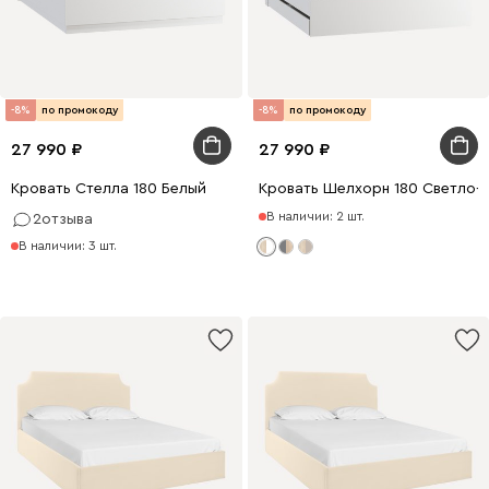
-8%
по промокоду
-8%
по промокоду
27 990
27 990
Кровать Стелла 180 Белый
Кровать Шелхорн 180 Светло-
В наличии: 2 шт.
2
отзыва
В наличии: 3 шт.
0 x 180
200 x 90
200 x 180
200 x 140
0 x 140
200 x 160
200 x 160