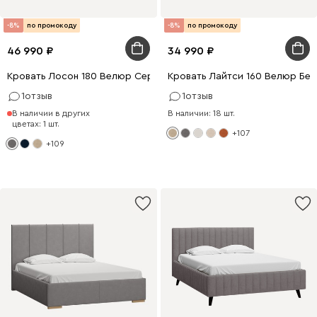
-8%
по промокоду
-8%
по промокоду
46 990
34 990
Кровать Лосон 180 Велюр Серый
Кровать Лайтси 160 Велюр Бе
1
отзыв
1
отзыв
В наличии в других
В наличии: 18 шт.
цветах: 1 шт.
+107
+109
0 x 180
200 x 160