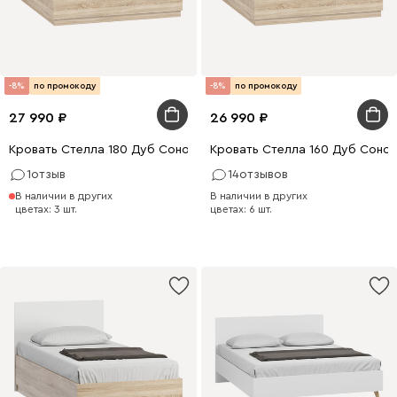
-8%
по промокоду
-8%
по промокоду
27 990
26 990
Кровать Стелла 180 Дуб Сонома
Кровать Стелла 160 Дуб Соно
1
отзыв
14
отзывов
В наличии в других
В наличии в других
цветах: 3 шт.
цветах: 6 шт.
0 x 180
200 x 90
200 x 160
200 x 90
0 x 140
200 x 160
200 x 140
200 x 180