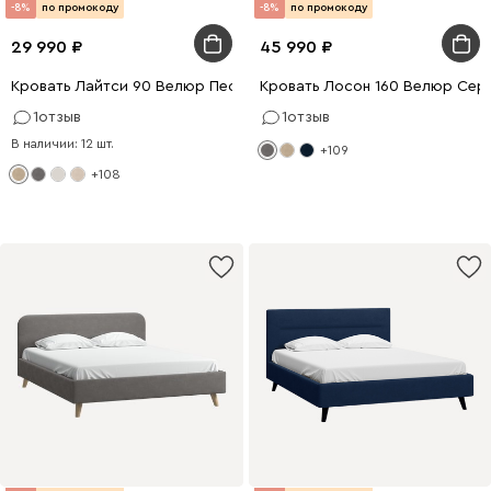
-8%
по промокоду
-8%
по промокоду
29 990
45 990
Кровать Лайтси 90 Велюр Песочный
Кровать Лосон 160 Велюр Сер
1
отзыв
1
отзыв
В наличии: 12 шт.
+109
+108
200 x 160
200 x 180