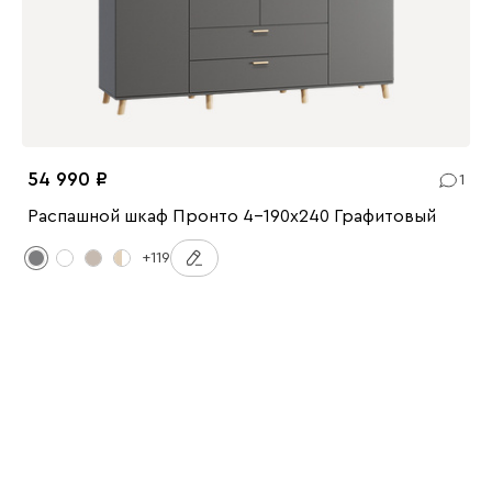
54 990
1
Распашной шкаф Пронто 4-190x240 Графитовый
+119