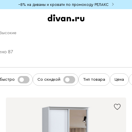
−8% на диваны и кровати по промокоду РЕЛАКС
Высокие
ено
87
 быстро
Со скидкой
Тип товара
Цена