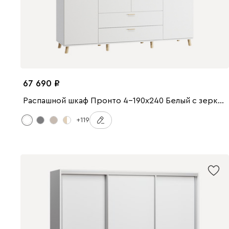
67 690
Распашной шкаф Пронто 4-190x240 Белый с зеркалом
+119