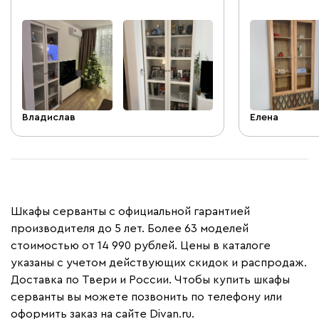
стенку шкафа. В инструкции не
указано, как их собирать и разбирать,
а весь этот процесс описан на одной
странице словом «КЛИК», хотя там
совсем непростой «клик», а целая
система, разбираться с которой
пришлось несколько часов.
Владислав
Елена
Шкафы серванты с официальной гарантией
производителя до 5 лет. Более 63 моделей
стоимостью от 14 990 рублей. Цены в каталоге
указаны с учетом действующих скидок и распродаж.
Доставка по Твери и России. Чтобы купить шкафы
серванты вы можете позвонить по телефону или
оформить заказ на сайте Divan.ru.