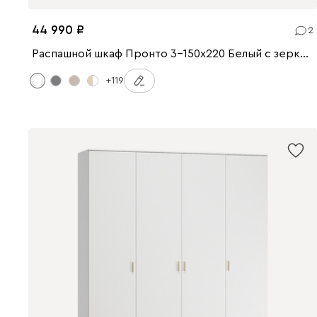
44 990
2
Распашной шкаф Пронто 3-150x220 Белый с зеркалом
+119