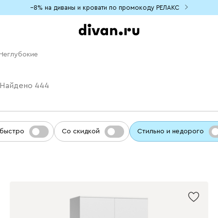
−8% на диваны и кровати по промокоду РЕЛАКС
Неглубокие
Найдено
444
 быстро
Со скидкой
Стильно и недорого