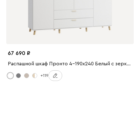
67 690
Распашной шкаф Пронто 4-190x240 Белый с зеркалом
+119