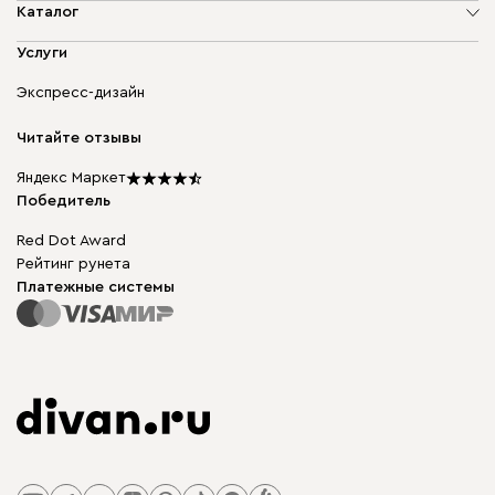
О компании
Каталог
Адреса магазинов
Мягкая мебель
Услуги
Доставка и оплата
Корпусная мебель
Гарантия, обмен и возврат
Экспресс-дизайн
Бескаркасная мебель
диван.клуб
Модульная мебель
Карьера
Читайте отзывы
Столы и стулья
Карта сайта
Подарочные сертификаты
Яндекс Маркет
Мы в прессе
Победитель
Red Dot Award
Рейтинг рунета
Платежные системы