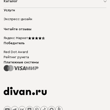
О компании
Каталог
Адреса магазинов
Мягкая мебель
Услуги
Доставка и оплата
Корпусная мебель
Гарантия, обмен и возврат
Экспресс-дизайн
Бескаркасная мебель
диван.клуб
Модульная мебель
Карьера
Читайте отзывы
Столы и стулья
Карта сайта
Подарочные сертификаты
Яндекс Маркет
Мы в прессе
Победитель
Red Dot Award
Рейтинг рунета
Платежные системы