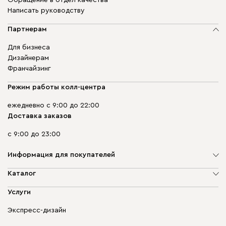
Обращение в отдел качества
Написать руководству
Партнерам
Для бизнеса
Дизайнерам
Франчайзинг
Режим работы колл-центра
ежедневно с 9:00 до 22:00
Доставка заказов
с 9:00 до 23:00
Информация для покупателей
О компании
Каталог
Адреса магазинов
Мягкая мебель
Услуги
Доставка и оплата
Корпусная мебель
Гарантия, обмен и возврат
Экспресс-дизайн
Бескаркасная мебель
диван.клуб
Модульная мебель