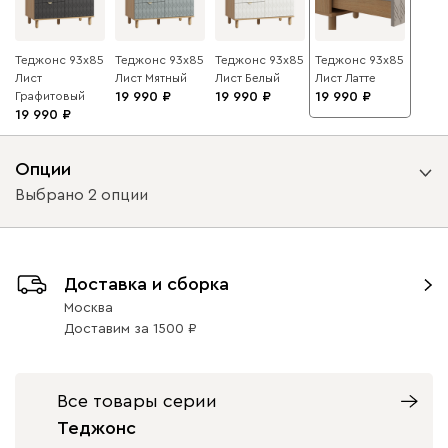
Теджонс 93x85
Теджонс 93x85
Теджонс 93x85
Теджонс 93x85
Лист
Лист ​Мятный
Лист ​Белый
Лист ​Латте
Графитовый
19 990
19 990
19 990
19 990
Опции
Выбрано 2 опции
Вид направляющих
Доставка и сборка
с доводчиками
без доводчиков
Москва
Доставим
за
1500
Вид петель
с доводчиками
без доводчиков
Все товары серии
Теджонс