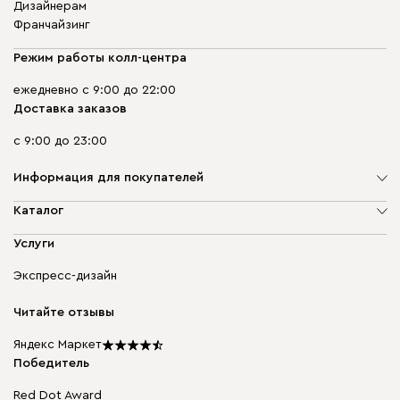
Дизайнерам
Франчайзинг
Режим работы колл-центра
ежедневно с 9:00 до 22:00
Доставка заказов
с 9:00 до 23:00
Информация для покупателей
О компании
Каталог
Адреса магазинов
Мягкая мебель
Услуги
Доставка и оплата
Корпусная мебель
Гарантия, обмен и возврат
Экспресс-дизайн
Бескаркасная мебель
диван.клуб
Модульная мебель
Карьера
Читайте отзывы
Столы и стулья
Карта сайта
Подарочные сертификаты
Яндекс Маркет
Мы в прессе
Победитель
Red Dot Award