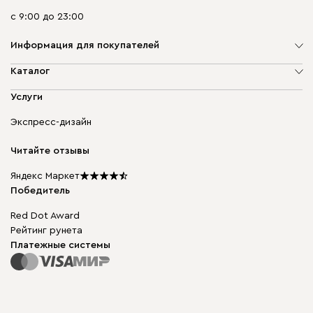
с 9:00 до 23:00
Информация для покупателей
О компании
Каталог
Адреса магазинов
Мягкая мебель
Услуги
Доставка и оплата
Корпусная мебель
Гарантия, обмен и возврат
Экспресс-дизайн
Бескаркасная мебель
диван.клуб
Модульная мебель
Карьера
Читайте отзывы
Столы и стулья
Карта сайта
Подарочные сертификаты
Яндекс Маркет
Мы в прессе
Победитель
Red Dot Award
Рейтинг рунета
Платежные системы