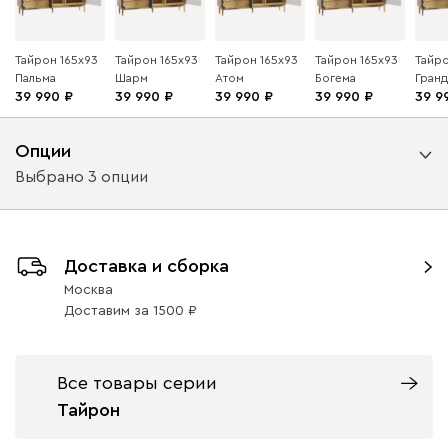
Тайрон 165x93
Тайрон 165x93
Тайрон 165x93
Тайрон 165x93
Тайро
Пальма ​
Шарм ​
Атом
Богема ​
Гранд 
39 990
39 990
39 990
39 990
39 9
Опции
Выбрано 3 опции
Вид направляющих
Доставка и сборка
без доводчиков
с доводчиками
Москва
Доставим
за
1500
Вид петель
без доводчиков
с доводчиками
Все товары серии
Тайрон
Вариант исполнения