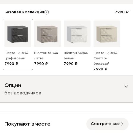
Базовая коллекция
7990
Шелтон 50x44
Шелтон 50x44
Шелтон 50x44
Шелтон 50x44
Графитовый
Латте
Белый
Светло-
7990
7990
7990
бежевый
7990
Опции
без доводчиков
Вид направляющих
с доводчиками
без доводчиков
Покупают вместе
Смотреть все