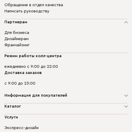
Обращение в отдел качества
Написать руководству
Партнерам
Для бизнеса
Дизайнерам
Франчайзинг
Режим работы колл-центра
ежедневно с 9:00 до 22:00
Доставка заказов
с 9:00 до 23:00
Информация для покупателей
О компании
Каталог
Адреса магазинов
Мягкая мебель
Услуги
Доставка и оплата
Корпусная мебель
Гарантия, обмен и возврат
Экспресс-дизайн
Бескаркасная мебель
диван.клуб