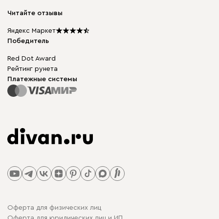
Модульная мебель
Карьера
Читайте отзывы
Столы и стулья
Карта сайта
Подарочные сертификаты
Яндекс Маркет
Мы в прессе
Победитель
Red Dot Award
Рейтинг рунета
Платежные системы
Оферта для физических лиц
Оферта для юридических лиц и ИП