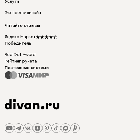
Мягкая мебель
Услуги
Доставка и оплата
Корпусная мебель
Гарантия, обмен и возврат
Экспресс-дизайн
Бескаркасная мебель
диван.клуб
Модульная мебель
Карьера
Читайте отзывы
Столы и стулья
Карта сайта
Подарочные сертификаты
Яндекс Маркет
Мы в прессе
Победитель
Red Dot Award
Рейтинг рунета
Платежные системы