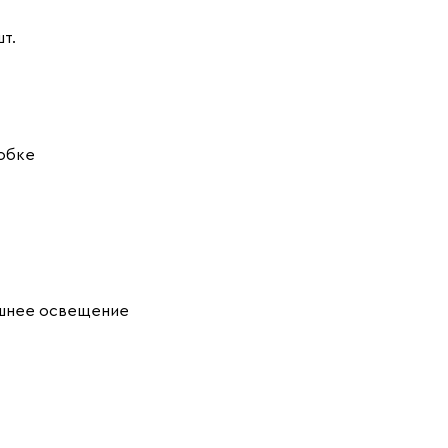
шт.
обке
шнее освещение