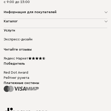
с 9:00 до 23:00
Информация для покупателей
О компании
Каталог
Адреса магазинов
Мягкая мебель
Услуги
Доставка и оплата
Корпусная мебель
Гарантия, обмен и возврат
Экспресс-дизайн
Бескаркасная мебель
диван.клуб
Модульная мебель
Карьера
Читайте отзывы
Столы и стулья
Карта сайта
Подарочные сертификаты
Яндекс Маркет
Мы в прессе
Победитель
Red Dot Award
Рейтинг рунета
Платежные системы