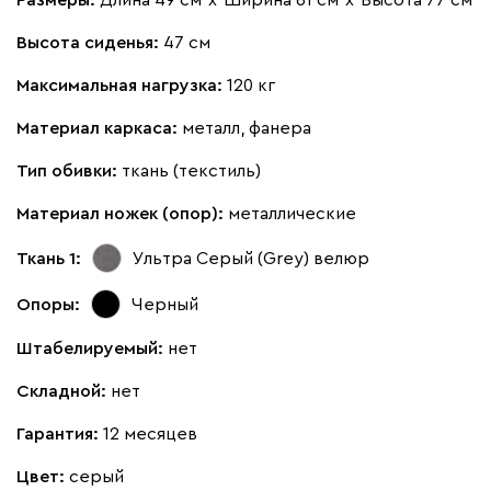
Размеры:
Длина 49 см
х
Ширина 61 см
х
Высота 77 см
Высота сиденья:
47 см
Максимальная нагрузка:
120 кг
Материал каркаса:
металл, фанера
Тип обивки:
ткань (текстиль)
Материал ножек (опор):
металлические
Ткань 1:
Ультра Серый (Grey)
велюр
Опоры:
Черный
Штабелируемый:
нет
Складной:
нет
Гарантия:
12 месяцев
Цвет:
серый