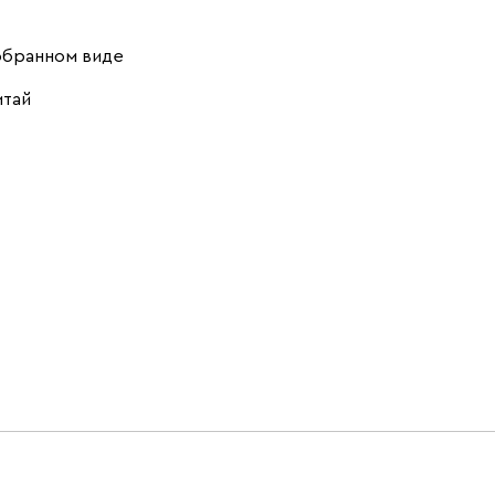
обранном виде
итай