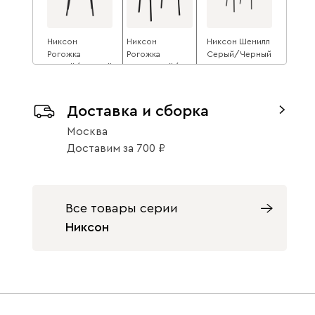
Никсон
Никсон
Никсон Шенилл
Рогожка
Рогожка
Серый/Черный
Серый/Черный
Оливковый/
17 990
17 990
Черный
17 990
Доставка и сборка
Москва
Доставим
за
700
Никсон
Никсон
Рогожка
Рогожка
Все товары серии
Бежевый/Орех
Оливковый/
Никсон
18 990
Орех
18 990