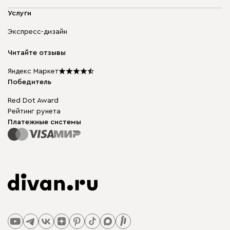
Адреса магазинов
Мягкая мебель
Услуги
Доставка и оплата
Корпусная мебель
Гарантия, обмен и возврат
Экспресс-дизайн
Бескаркасная мебель
диван.клуб
Модульная мебель
Карьера
Читайте отзывы
Столы и стулья
Карта сайта
Подарочные сертификаты
Яндекс Маркет
Мы в прессе
Победитель
Red Dot Award
Рейтинг рунета
Платежные системы