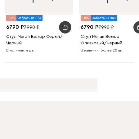
Букле
12 290
15
Забрать из ПВЗ
15
Забрать из ПВЗ
6790
6790
7990
7990
Стул Меган Велюр Серый/
Стул Меган Велюр
Черный
Оливковый/Черный
В наличии: 4 шт.
В наличии: более 20 шт.
Вайт
Латте
Терра
Альтеа
12 290
Бежевый
Графит
Молочный
Серый
Дарте
13 290