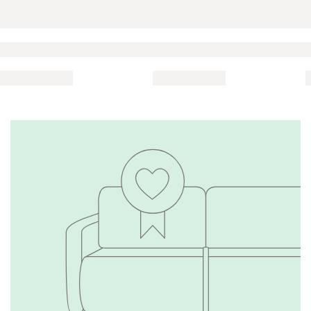
Графит
Серый
Терракота
Тёмно-синий