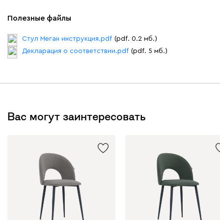
Полезные файлы
Бежевый
Вишневый
Голубой
Графит
Зеле
Стул Меган инструкция.pdf
(pdf. 0.2 мб.)
Кларинс
10 690
Декларация о соответствии.pdf
(pdf. 5 мб.)
100
Вас могут заинтересовать
130
690
695
792
Винтер
10 690
Виридис
Клэй
Мустард
Оранж
пион