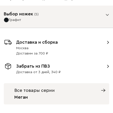
Выбор ножек
(
5
)
Ультра
9290
Графит
Опоры
Доставка и сборка
Москва
Горчичный
Дымчатый
Коралловый
Минт (Mint)
Песо
Доставим
за
700
(Mustard)
(Smoke)
(Coral)
(Sand
Забрать из ПВЗ
Бентори
9290
Доставка от 3 дней,
340
Велюр
Графит
Красный
260
260
Все товары серии
Меган
Бежевый
Графит
Кофе
Песочный
Сини