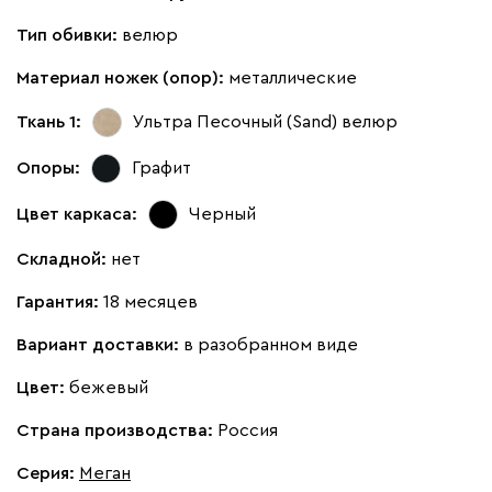
Тип обивки:
велюр
Материал ножек (опор):
металлические
Бежевый
Изумруд
Марсала
Молочный
Мята
Ткань 1:
Ультра Песочный (Sand)
велюр
Опоры:
Графит
Мола
9990
Цвет каркаса:
Черный
Складной:
нет
Гарантия:
18 месяцев
Жёлтый
Песочный
Розовый
Светло-серый
Серы
Вариант доставки:
в разобранном виде
Ланза
9990
Цвет:
бежевый
Страна производства:
Россия
Серия
:
Меган