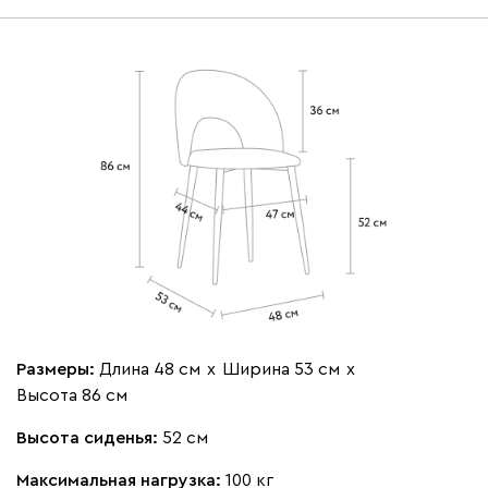
Онли
9290
020
120
236
310
430
Вертикаль
9990
Размеры:
Длина 48 см
х
Ширина 53 см
х
000
490
795
910
930
Высота 86 см
Высота сиденья:
52 см
Геста
9990
Максимальная нагрузка:
100 кг