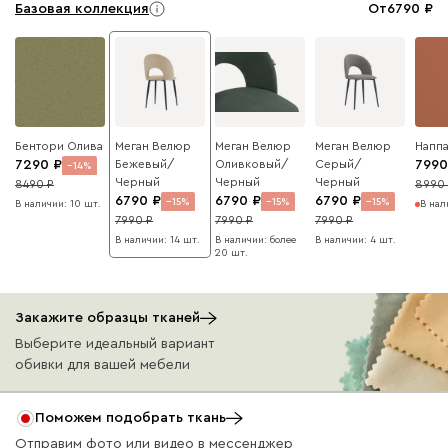
Базовая коллекция
От
6790
Бентори Олива
Меган Велюр
Меган Велюр
Меган Велюр
Наппа
7290
Бежевый/
Оливковый/
Серый/
7990
14
Черный
Черный
Черный
8490
8990
6790
6790
6790
15
15
15
В наличии: 10 шт.
В нал
7990
7990
7990
В наличии: 14 шт.
В наличии: более
В наличии: 4 шт.
20 шт.
Данель
9290
Закажите образцы тканей
Выберите идеальный вариант
обивки для вашей мебели
Поможем подобрать ткань
Отправим фото или видео в мессенджер
Бежевый
Графит
Жёлтый
Изумруд
Олив