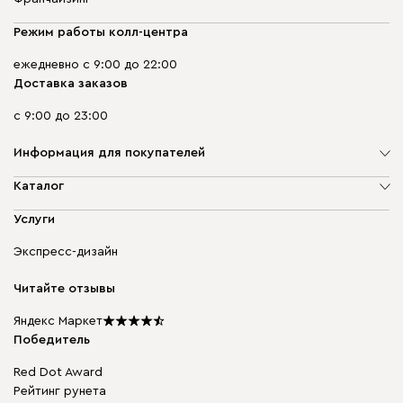
Режим работы колл-центра
ежедневно с 9:00 до 22:00
Доставка заказов
с 9:00 до 23:00
Информация для покупателей
О компании
Каталог
Адреса магазинов
Мягкая мебель
Услуги
Доставка и оплата
Корпусная мебель
Гарантия, обмен и возврат
Экспресс-дизайн
Бескаркасная мебель
диван.клуб
Модульная мебель
Карьера
Читайте отзывы
Столы и стулья
Карта сайта
Подарочные сертификаты
Яндекс Маркет
Мы в прессе
Победитель
Red Dot Award
Рейтинг рунета