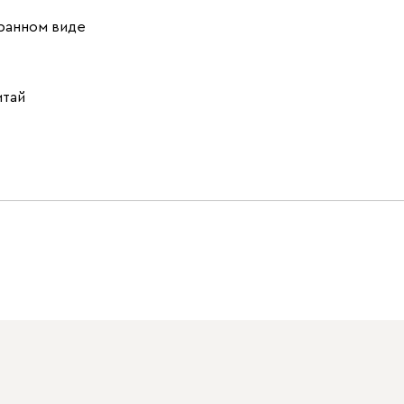
ранном виде
итай