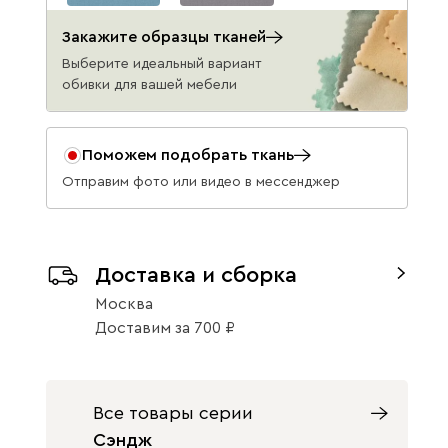
Шерлок 750
Шерлок 980
Закажите образцы тканей
20 990
20 990
Выберите идеальный вариант
обивки для вашей мебели
Ультра
20 990
Поможем подобрать ткань
Отправим фото или видео в мессенджер
Айвори (Ivory)
Горчичный
Дымчатый
(Mustard)
(Smoke)
Доставка и сборка
Москва
Доставим
за
700
Коралловый
Минт (Mint)
Песочный
Все товары серии
(Coral)
(Sand)
Сэндж