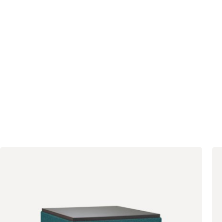
(Ink)
Кларинс
21 990
100
130
690
695
792
900