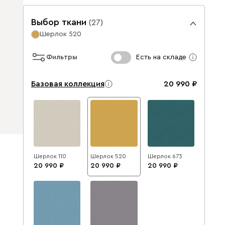
Выбор ткани
(
27
)
Шерлок 520
Фильтры
Есть на складе
Базовая коллекция
20 990
Шерлок 110
Шерлок 520
Шерлок 673
20 990
20 990
20 990