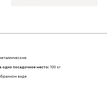
Розовый (Rose)
Серый (Grey)
Сливовый
(Plum)
металлические
Стоун (Stone)
Тёмно-зеленый
Тёмно-синий
на одно посадочное место:
100 кг
(Forest)
(Midnight)
обранном виде
Чернильный
Ягодный (Berry)