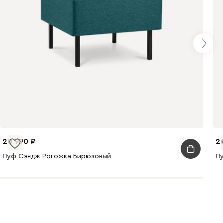
972
995
20 990
2
Пуф Сэндж Рогожка Бирюзовый
П