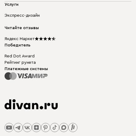
Мягкая мебель
Услуги
Доставка и оплата
Корпусная мебель
Гарантия, обмен и возврат
Экспресс-дизайн
Бескаркасная мебель
диван.клуб
Модульная мебель
Карьера
Читайте отзывы
Столы и стулья
Карта сайта
Подарочные сертификаты
Яндекс Маркет
Мы в прессе
Победитель
Red Dot Award
Рейтинг рунета
Платежные системы