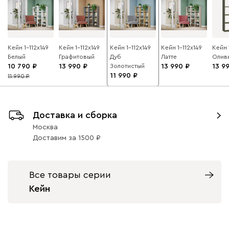
Кейн 1-112x149
Кейн 1-112x149
Кейн 1-112x149
Кейн 1-112x149
Кейн 
Белый
Графитовый
Дуб
Латте
Олив
10 790
13 990
Золотистый
13 990
13 9
11 990
11 990
10
Доставка и сборка
Москва
Доставим
за
1500
Все товары серии
Кейн