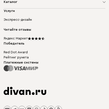
О компании
Каталог
Адреса магазинов
Мягкая мебель
Услуги
Доставка и оплата
Корпусная мебель
Гарантия, обмен и возврат
Экспресс-дизайн
Бескаркасная мебель
диван.клуб
Модульная мебель
Карьера
Читайте отзывы
Столы и стулья
Карта сайта
Подарочные сертификаты
Яндекс Маркет
Мы в прессе
Победитель
Red Dot Award
Рейтинг рунета
Платежные системы