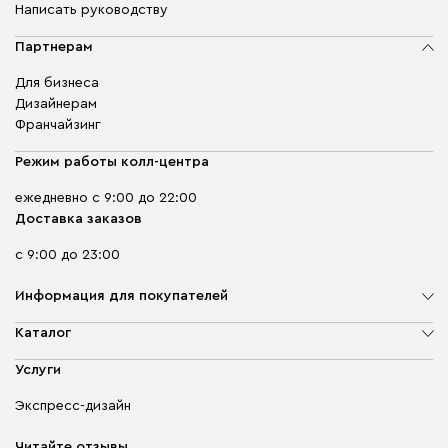
Написать руководству
Партнерам
Для бизнеса
Дизайнерам
Франчайзинг
Режим работы колл-центра
ежедневно с 9:00 до 22:00
Доставка заказов
с 9:00 до 23:00
Информация для покупателей
О компании
Каталог
Адреса магазинов
Мягкая мебель
Услуги
Доставка и оплата
Корпусная мебель
Гарантия, обмен и возврат
Экспресс-дизайн
Бескаркасная мебель
диван.клуб
Модульная мебель
Карьера
Читайте отзывы