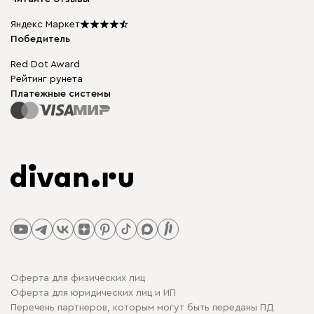
Столы и стулья
Карта сайта
Подарочные сертификаты
Яндекс Маркет
Мы в прессе
Победитель
Red Dot Award
Рейтинг рунета
Платежные системы
Оферта для физических лиц
Оферта для юридических лиц и ИП
Перечень партнеров, которым могут быть переданы ПД