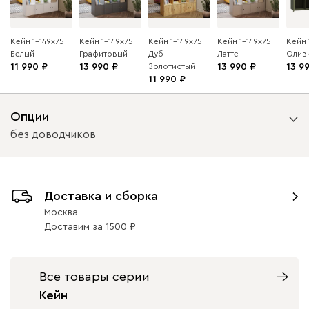
Кейн 1-149x75
Кейн 1-149x75
Кейн 1-149x75
Кейн 1-149x75
Кейн 
Белый
Графитовый
Дуб
Латте
Олив
11 990
13 990
Золотистый
13 990
13 9
11 990
Опции
без доводчиков
Вид петель
Доставка и сборка
без доводчиков
с доводчиками
Москва
Доставим
за
1500
Все товары серии
Кейн