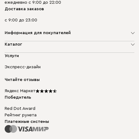
ежедневно с 9:00 до 22:00
Доставка заказов
с 9:00 до 23:00
Информация для покупателей
О компании
Каталог
Адреса магазинов
Мягкая мебель
Услуги
Доставка и оплата
Корпусная мебель
Гарантия, обмен и возврат
Экспресс-дизайн
Бескаркасная мебель
диван.клуб
Модульная мебель
Карьера
Читайте отзывы
Столы и стулья
Карта сайта
Подарочные сертификаты
Яндекс Маркет
Мы в прессе
Победитель
Red Dot Award
Рейтинг рунета
Платежные системы