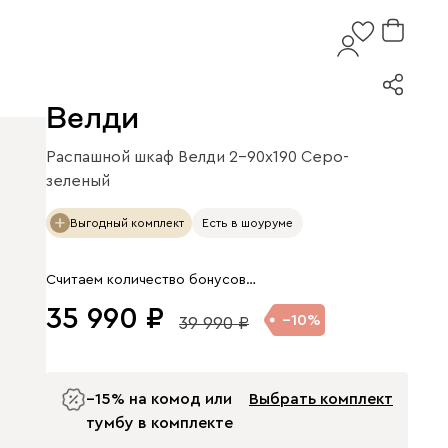
Велди
Распашной шкаф Велди 2-90x190 Серо-
зеленый
Арт. 273145
Выгодный комплект
Есть в шоуруме
Считаем количество бонусов…
35 990
10
39 990
−15% на комод или
Выбрать комплект
тумбу в комплекте