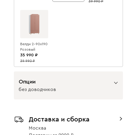
39 990
10
Велди 2-90x190
Розовый
35 990
39 990
10
Опции
без доводчиков
Вид петель
Доставка и сборка
с доводчиками
без доводчиков
Москва