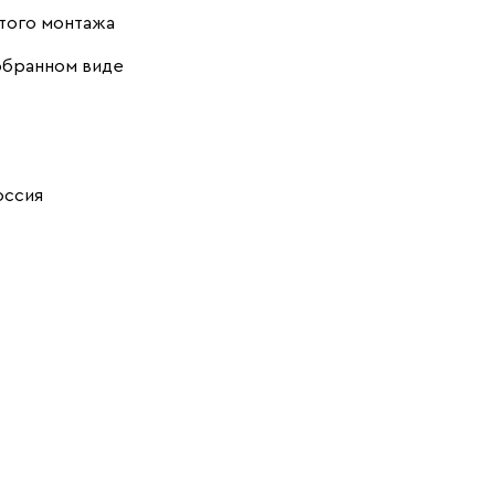
того монтажа
обранном виде
оссия