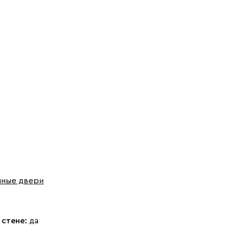
шные двери
 стене:
да