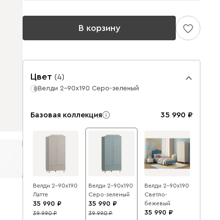
В корзину
Цвет
(
4
)
Велди 2-90x190 Серо-зеленый
Базовая коллекция
35 990
Велди 2-90x190
Велди 2-90x190
Велди 2-90x190
Латте
Серо-зеленый
Светло-
35 990
35 990
бежевый
35 990
39 990
39 990
10
10