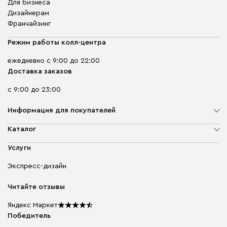
Для бизнеса
Дизайнерам
Франчайзинг
Режим работы колл-центра
ежедневно с 9:00 до 22:00
Доставка заказов
с 9:00 до 23:00
Информация для покупателей
О компании
Каталог
Адреса магазинов
Мягкая мебель
Услуги
Доставка и оплата
Корпусная мебель
Гарантия, обмен и возврат
Экспресс-дизайн
Бескаркасная мебель
диван.клуб
Модульная мебель
Карьера
Читайте отзывы
Столы и стулья
Карта сайта
Подарочные сертификаты
Яндекс Маркет
Мы в прессе
Победитель