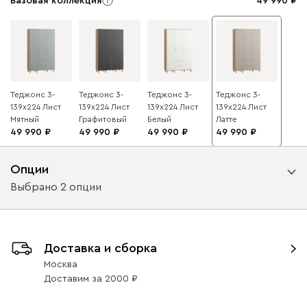
Базовая коллекция
49 990
Теджонс 3-
Теджонс 3-
Теджонс 3-
Теджонс 3-
139x224 Лист
139x224 Лист
139x224 Лист
139x224 Лист
Мятный
Графитовый
Белый
Латте
49 990
49 990
49 990
49 990
Опции
Выбрано 2 опции
Вид петель
Доставка и сборка
с доводчиками
без доводчиков
Москва
Доставим
за
2000
Вид направляющих