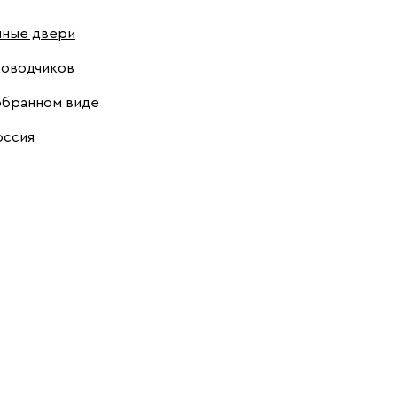
шные двери
доводчиков
обранном виде
оссия