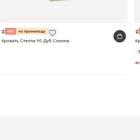
20 990
2
-8%
по промокоду
Кровать Стелла 90 Дуб Сонома
Кр
В