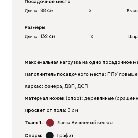
Посадочное место
88 см
х
Длина
Высо
Размеры
132 см
х
Длина
Шир
Максимальная нагрузка на одно посадочное м
Наполнитель посадочного места:
ППУ повышен
Каркас:
фанера, ДВП, ДСП
Материал ножек (опор):
деревянные (сращенн
Просвет от пола:
3 см
Ткань 1:
Ланза Вишневый
велюр
Опоры:
Графит