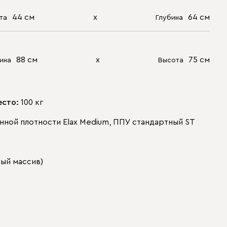
44 см
х
64 см
та
Глубина
88 см
х
75 см
ина
Высота
есто:
100 кг
ной плотности Elax Medium, ППУ стандартный ST
ый массив)