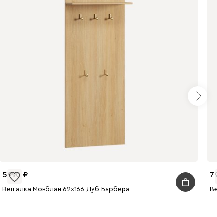
5990
7
Вешалка Монблан 62x166 Дуб Барбера
В