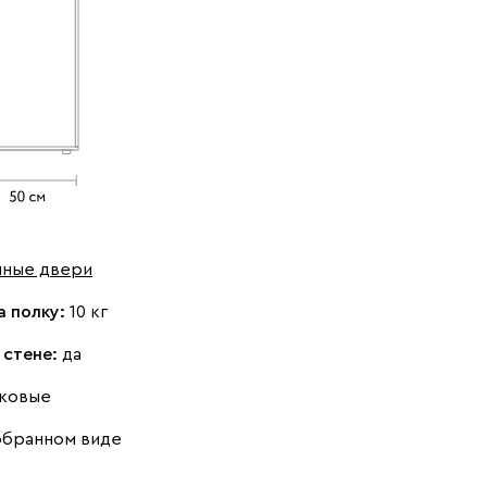
шные двери
а полку:
10 кг
 стене:
да
ковые
обранном виде