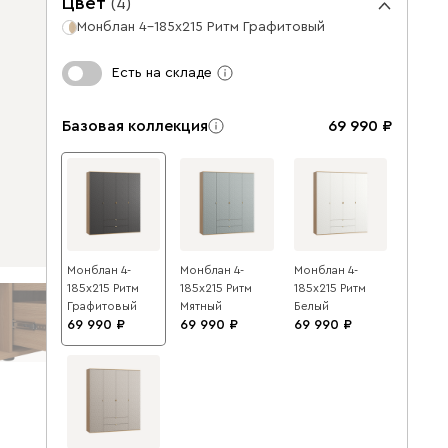
Цвет
(
4
)
Монблан 4-185x215 Ритм Графитовый
Есть на складе
Базовая коллекция
69 990
Монблан 4-
Монблан 4-
Монблан 4-
185x215 Ритм
185x215 Ритм
185x215 Ритм
Графитовый
Мятный
Белый
69 990
69 990
69 990