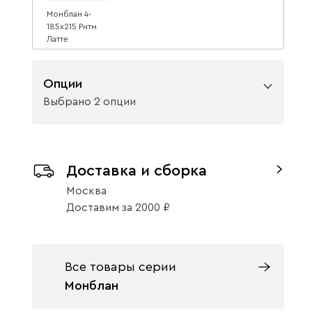
Монблан 4-
185x215 Ритм
Латте
69 990
Опции
Выбрано 2 опции
Вид петель
Доставка и сборка
с доводчиками
без доводчиков
Москва
Вид направляющих
Доставим
за
2000
с доводчиками
без доводчиков
Все товары серии
Монблан