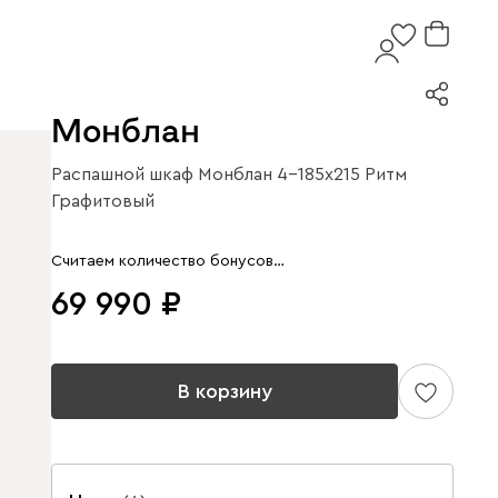
Монблан
Распашной шкаф Монблан 4-185x215 Ритм
Графитовый
Арт. 291245
Считаем количество бонусов…
69 990
В корзину