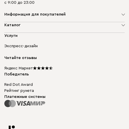
с 9:00 до 23:00
Информация для покупателей
О компании
Каталог
Адреса магазинов
Мягкая мебель
Услуги
Доставка и оплата
Корпусная мебель
Гарантия, обмен и возврат
Экспресс-дизайн
Бескаркасная мебель
диван.клуб
Модульная мебель
Карьера
Читайте отзывы
Столы и стулья
Карта сайта
Мы в прессе
Яндекс Маркет
Победитель
Red Dot Award
Рейтинг рунета
Платежные системы