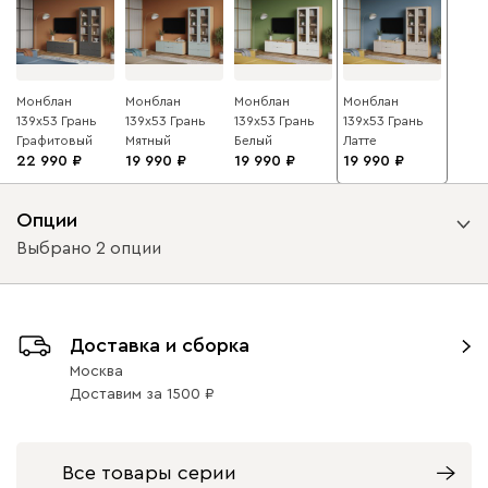
Монблан
Монблан
Монблан
Монблан
139x53 Грань
139x53 Грань
139x53 Грань
139x53 Грань
Графитовый
Мятный
Белый
Латте
22 990
19 990
19 990
19 990
Опции
Выбрано 2 опции
Вид петель
Доставка и сборка
с доводчиками
без доводчиков
Москва
Доставим
за
1500
Вид направляющих
с доводчиками
без доводчиков
Все товары серии