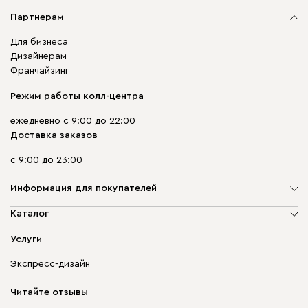
Партнерам
Для бизнеса
Дизайнерам
Франчайзинг
Режим работы колл-центра
ежедневно с 9:00 до 22:00
Доставка заказов
с 9:00 до 23:00
Информация для покупателей
О компании
Каталог
Адреса магазинов
Мягкая мебель
Услуги
Доставка и оплата
Корпусная мебель
Гарантия, обмен и возврат
Экспресс-дизайн
Бескаркасная мебель
диван.клуб
Модульная мебель
Карьера
Читайте отзывы
Столы и стулья
Карта сайта