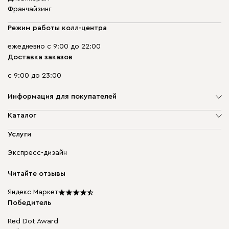
Франчайзинг
Режим работы колл-центра
ежедневно с 9:00 до 22:00
Доставка заказов
с 9:00 до 23:00
Информация для покупателей
О компании
Каталог
Адреса магазинов
Мягкая мебель
Услуги
Доставка и оплата
Корпусная мебель
Гарантия, обмен и возврат
Экспресс-дизайн
Бескаркасная мебель
диван.клуб
Модульная мебель
Карьера
Читайте отзывы
Столы и стулья
Карта сайта
Подарочные сертификаты
Яндекс Маркет
Мы в прессе
Победитель
Red Dot Award