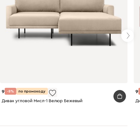
94 990
9
-8%
по промокоду
Диван угловой Мисл-1 Велюр Бежевый
Д