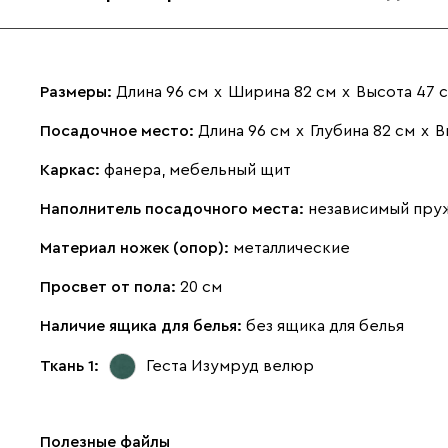
Размеры:
Длина 96 см
х
Ширина 82 см
х
Высота 47 
Посадочное место:
Длина 96 см
х
Глубина 82 см
х
В
Каркас:
фанера, мебельный щит
Наполнитель посадочного места:
независимый пру
Материал ножек (опор):
металлические
Просвет от пола:
20 см
Наличие ящика для белья:
без ящика для белья
Ткань 1:
Геста Изумруд
велюр
Полезные файлы