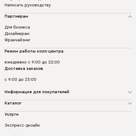
Написать руководству
Партнерам
Для бизнеса
Дизайнерам
Франчайзинг
Режим работы колл-центра
ежедневно с 9:00 до 22:00
Доставка заказов
с 9:00 до 23:00
Информация для покупателей
О компании
Каталог
Адреса магазинов
Мягкая мебель
Услуги
Доставка и оплата
Корпусная мебель
Гарантия, обмен и возврат
Экспресс-дизайн
Бескаркасная мебель
диван.клуб
Модульная мебель
Карьера