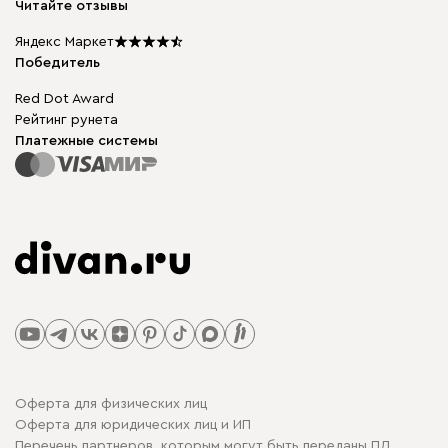
Читайте отзывы
Столы и стулья
Карта сайта
Подарочные сертификаты
Яндекс Маркет
Мы в прессе
Победитель
Red Dot Award
Рейтинг рунета
Платежные системы
Оферта для физических лиц
Оферта для юридических лиц и ИП
Перечень партнеров, которым могут быть переданы ПД