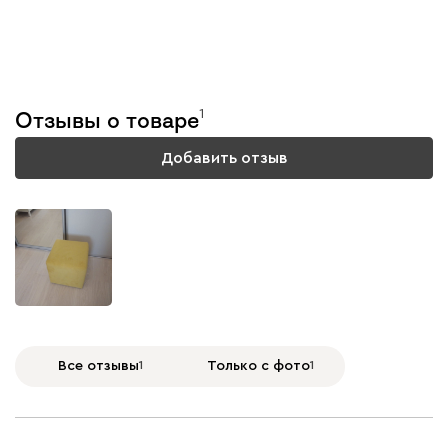
Тестируем каждую
модель
1
Отзывы о товаре
Подробнее
Добавить отзыв
Все отзывы
1
Только с фото
1