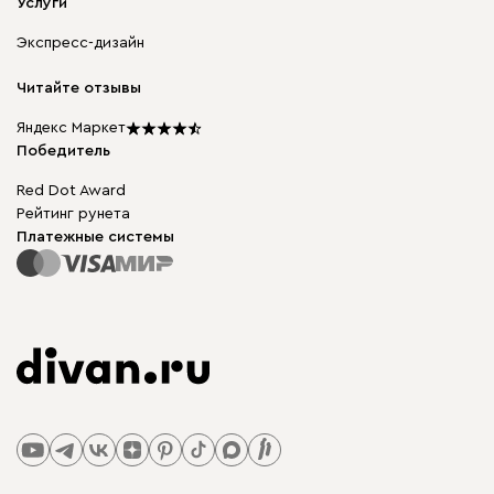
Мягкая мебель
Услуги
Доставка и оплата
Корпусная мебель
Гарантия, обмен и возврат
Экспресс-дизайн
Бескаркасная мебель
диван.клуб
Модульная мебель
Карьера
Читайте отзывы
Столы и стулья
Карта сайта
Подарочные сертификаты
Яндекс Маркет
Мы в прессе
Победитель
Red Dot Award
Рейтинг рунета
Платежные системы