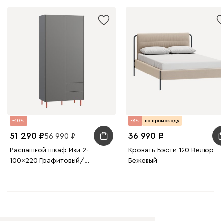
10
-8%
по промокоду
51 290
36 990
56 990
Распашной шкаф Изи 2-
Кровать Бэсти 120 Велюр
100x220 Графитовый/
Бежевый
Оранжевый