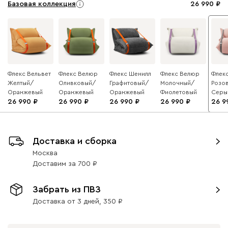
Базовая коллекция
26 990
Флекс Вельвет
Флекс Велюр
Флекс Шенилл
Флекс Велюр
Флекс
Желтый/
Оливковый/
Графитовый/
Молочный/
Розо
Оранжевый
Оранжевый
Оранжевый
Фиолетовый
Серы
26 990
26 990
26 990
26 990
26 9
Доставка и сборка
Москва
Доставим
за
700
Забрать из ПВЗ
Доставка от 3 дней,
350