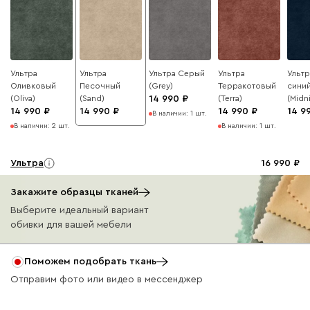
Ультра
Ультра
Ультра Серый
Ультра
Ультр
Оливковый
Песочный
(Grey)
Терракотовый
сини
(Oliva)
(Sand)
14 990
(Terra)
(Midn
14 990
14 990
14 990
14 9
В наличии: 1 шт.
В наличии: 2 шт.
В наличии: 1 шт.
Ультра
16 990
Закажите образцы тканей
Выберите идеальный вариант
обивки для вашей мебели
Айвори (Ivory)
Горчичный
Дымчатый
Коралловый
Минт 
Поможем подобрать ткань
(Mustard)
(Smoke)
(Coral)
Отправим фото или видео в мессенджер
Кларинс
17 990