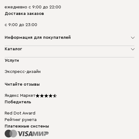
ежедневно с 9:00 до 22:00
Доставка заказов
с 9:00 до 23:00
Информация для покупателей
О компании
Каталог
Адреса магазинов
Мягкая мебель
Услуги
Доставка и оплата
Корпусная мебель
Гарантия, обмен и возврат
Экспресс-дизайн
Бескаркасная мебель
диван.клуб
Модульная мебель
Карьера
Читайте отзывы
Столы и стулья
Карта сайта
Подарочные сертификаты
Яндекс Маркет
Мы в прессе
Победитель
Red Dot Award
Рейтинг рунета
Платежные системы