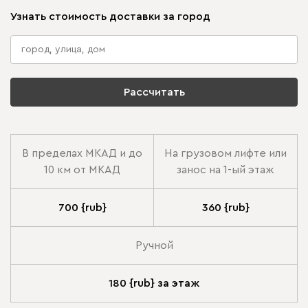
Узнать стоимость доставки за город
Рассчитать
В пределах МКАД и до
На грузовом лифте или
10 км от МКАД
занос на 1-ый этаж
700 {rub}
360 {rub}
Ручной
180 {rub} за этаж