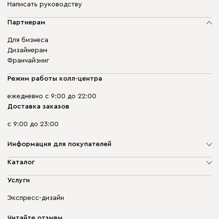
Написать руководству
Партнерам
Для бизнеса
Дизайнерам
Франчайзинг
Режим работы колл-центра
ежедневно с 9:00 до 22:00
Доставка заказов
с 9:00 до 23:00
Информация для покупателей
О компании
Каталог
Адреса магазинов
Мягкая мебель
Услуги
Доставка и оплата
Корпусная мебель
Гарантия, обмен и возврат
Экспресс-дизайн
Бескаркасная мебель
диван.клуб
Модульная мебель
Карьера
Читайте отзывы