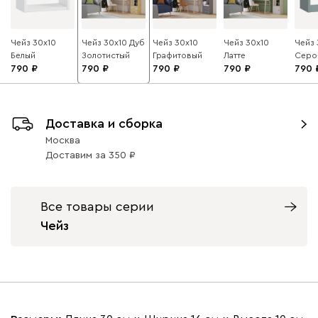
Чейз 30x10
Чейз 30x10 Дуб
Чейз 30x10
Чейз 30x10
Чейз 
Белый
Золотистый
Графитовый
Латте
Серо
790
790
790
790
790
Доставка и сборка
Москва
Доставим
за
350
Все товары серии
Чейз