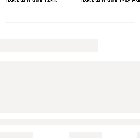
Полка Чейз 30x10 Белый
Полка Чейз 30x10 Графито