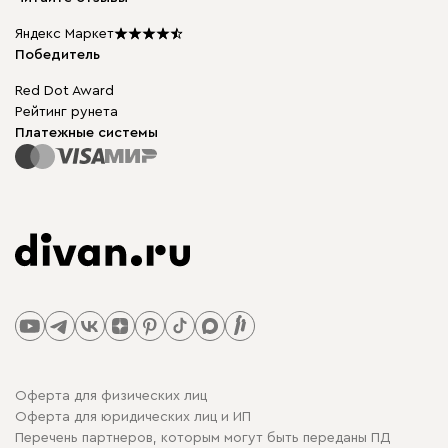
Столы и стулья
Карта сайта
Подарочные сертификаты
Яндекс Маркет
Мы в прессе
Победитель
Red Dot Award
Рейтинг рунета
Платежные системы
Оферта для физических лиц
Оферта для юридических лиц и ИП
Перечень партнеров, которым могут быть переданы ПД