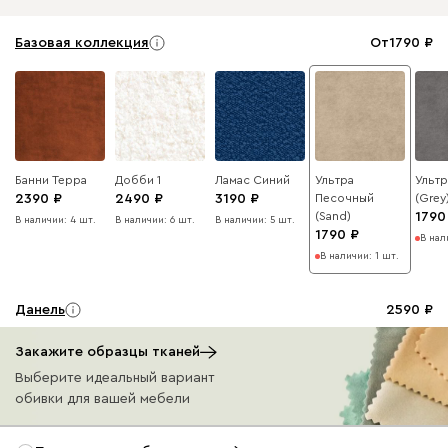
Базовая коллекция
От
1790
Банни Терра
Добби 1
Ламас Синий
Ультра
Ульт
2390
2490
3190
Песочный
(Grey
(Sand)
1790
В наличии: 4 шт.
В наличии: 6 шт.
В наличии: 5 шт.
1790
В нал
В наличии: 1 шт.
Данель
2590
Закажите образцы тканей
Выберите идеальный вариант
обивки для вашей мебели
Бежевый
Графит
Жёлтый
Изумруд
Олив