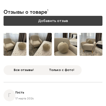
Букле
3890
1
Отзывы о товаре
Добавить отзыв
Вайт
Латте
Терра
Альтеа
3890
+
1
Все отзывы
1
Только с фото
1
Бежевый
Графит
Молочный
Серый
Гость
Г
17 марта 2024
Атмосфера
3890