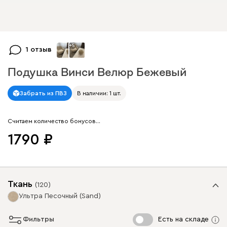
+
5
1 отзыв
Подушка Винси Велюр Бежевый
Арт. 153336
Забрать из ПВЗ
В наличии: 1 шт.
Считаем количество бонусов…
1790
Ткань
(
120
)
Ультра Песочный (Sand)
Фильтры
Есть на складе