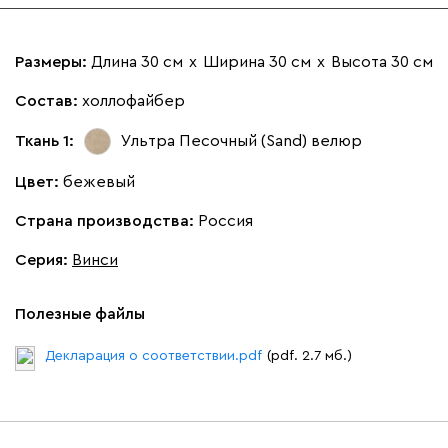
Онли
2590
Размеры:
Длина 30 см
х
Ширина 30 см
х
Высота 30 см
Состав:
холлофайбер
Ткань 1:
Ультра Песочный (Sand)
велюр
020
120
236
240
310
Цвет:
бежевый
Страна производства:
Россия
Вертикаль
2790
Серия
:
Винси
Полезные файлы
Декларация о соответствии.pdf
(pdf. 2.7 мб.)
000
490
795
910
930
Геста
2790