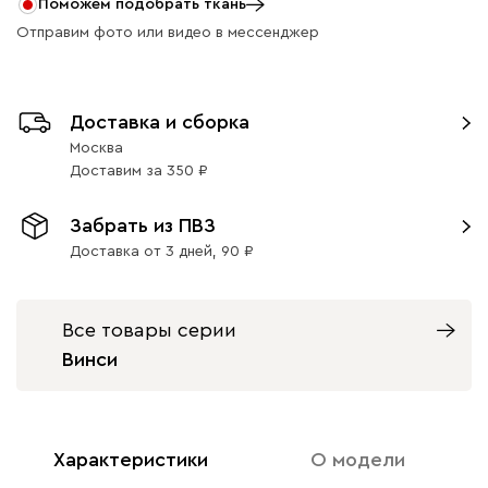
Поможем подобрать ткань
Отправим фото или видео в мессенджер
Ультра
2590
Доставка и сборка
Москва
Доставим
за
350
Забрать из ПВЗ
Айвори (Ivory)
Горчичный
Дымчатый
Коралловый
Минт 
(Mustard)
(Smoke)
(Coral)
Доставка от 3 дней,
90
Бентори
2590
Все товары серии
Винси
Характеристики
О модели
Бежевый
Графит
Кофе
Олива
Песо