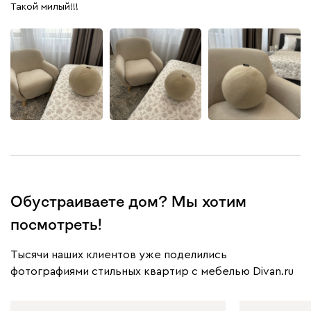
Такой милый!!!
230
240
396
695
997
Дарте
4490
+
2
Обустраиваете дом? Мы хотим
Графит
Серый
Терракота
Тёмно-синий
посмотреть!
Тысячи наших клиентов уже поделились
фотографиями стильных квартир с мебелью Divan.ru