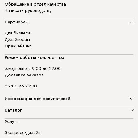
Обращение в отдел качества
Написать руководству
Партнерам
Для бизнеса
Дизайнерам
Франчайзинг
Режим работы колл-центра
ежедневно с 9:00 до 22:00
Доставка заказов
с 9:00 до 23:00
Информация для покупателей
О компании
Каталог
Адреса магазинов
Мягкая мебель
Услуги
Доставка и оплата
Корпусная мебель
Гарантия, обмен и возврат
Экспресс-дизайн
Бескаркасная мебель
диван.клуб