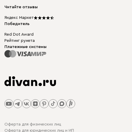
Модульная мебель
Карьера
Читайте отзывы
Столы и стулья
Карта сайта
Мы в прессе
Яндекс Маркет
Победитель
Red Dot Award
Рейтинг рунета
Платежные системы
Оферта для физических лиц
Оферта для юридических лиц и ИП