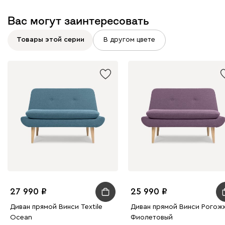
Вас могут заинтересовать
Товары этой серии
В другом цвете
Бежевый
Изумруд
Марсала
Молочный
Мята
Мола
2790
Жёлтый
Песочный
Розовый
Светло-серый
Серы
Ланза
2790
27 990
25 990
Диван прямой Винси Textile
Диван прямой Винси Рогож
Ocean
Фиолетовый