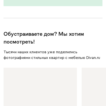
Бежевый
Графит
Молочный
Серый
Обустраиваете дом? Мы хотим
Атмосфера
2890
посмотреть!
Тысячи наших клиентов уже поделились
фотографиями стильных квартир с мебелью Divan.ru
230
240
396
695
997
Дарте
3590