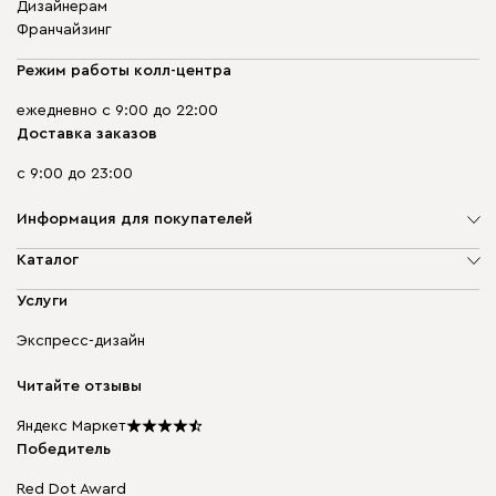
Дизайнерам
Франчайзинг
Режим работы колл-центра
ежедневно с 9:00 до 22:00
Доставка заказов
с 9:00 до 23:00
Информация для покупателей
О компании
Каталог
Адреса магазинов
Мягкая мебель
Услуги
Доставка и оплата
Корпусная мебель
Гарантия, обмен и возврат
Экспресс-дизайн
Бескаркасная мебель
диван.клуб
Модульная мебель
Карьера
Читайте отзывы
Столы и стулья
Карта сайта
Подарочные сертификаты
Яндекс Маркет
Мы в прессе
Победитель
Red Dot Award