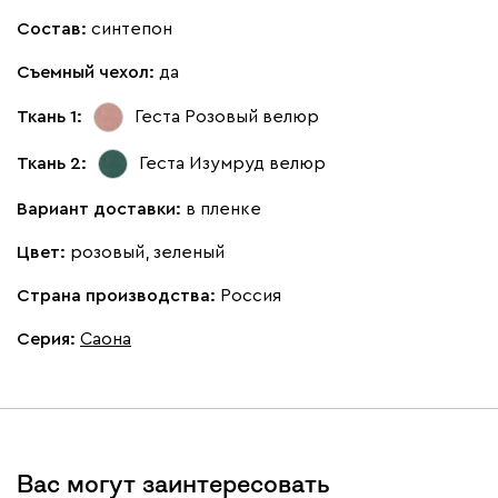
Онли
1490
Состав:
синтепон
Съемный чехол:
да
Ткань 1:
Геста Розовый
велюр
Ткань 2:
Геста Изумруд
велюр
020
120
236
240
310
Вариант доставки:
в пленке
Вертикаль
1790
Цвет:
розовый, зеленый
Страна производства:
Россия
Серия
:
Саона
000
490
795
910
930
Геста
1790
Вас могут заинтересовать