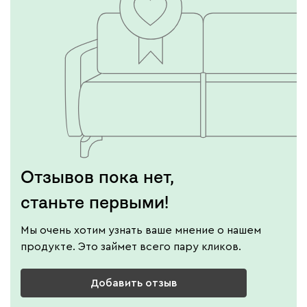
Винтер
2190
Виридис
Клэй
Мустард
Оранж
пион
Букле
2890
Отзывов пока нет,
станьте первыми!
Мы очень хотим узнать ваше мнение о нашем
Вайт
Латте
Терра
продукте. Это займет всего пару кликов.
Альтеа
2890
Добавить отзыв