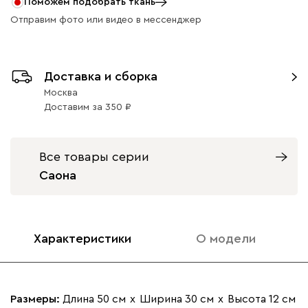
Поможем подобрать ткань
Отправим фото или видео в мессенджер
Ультра
1490
Доставка и сборка
Москва
Доставим
за
350
Айвори (Ivory)
Горчичный
Дымчатый
Коралловый
Минт 
(Mustard)
(Smoke)
(Coral)
Все товары серии
Саона
Бентори
1490
Характеристики
О модели
Бежевый
Графит
Кофе
Олива
Песо
Размеры:
Длина 50 см
х
Ширина 30 см
х
Высота 12 см