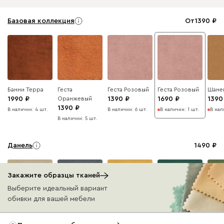
Базовая коллекция
От
1390
Банни Терра
Геста
Геста Розовый
Геста Розовый
Шане
1990
Оранжевый
1390
1690
1390
1390
В наличии: 4 шт.
В наличии: 6 шт.
В наличии: 1 шт.
В нал
В наличии: 5 шт.
Данель
1490
Закажите образцы тканей
Выберите идеальный вариант
обивки для вашей мебели
Бежевый
Графит
Жёлтый
Изумруд
Олив