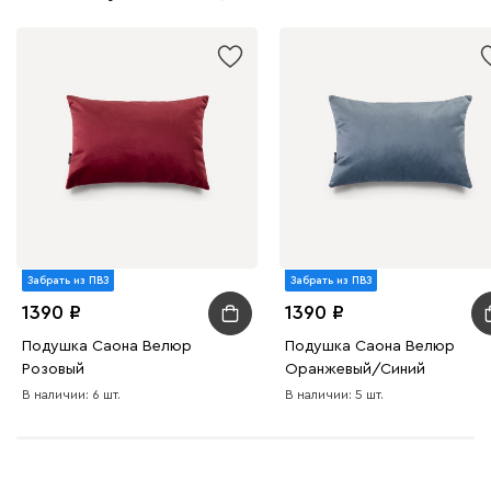
Бежевый
Изумруд
Марсала
Молочный
Мята
Мола
1790
Забрать из ПВЗ
Забрать из ПВЗ
Жёлтый
Песочный
Розовый
Светло-серый
Серы
1390
1390
Подушка Саона Велюр
Подушка Саона Велюр
Вулли
1790
Розовый
Оранжевый/Синий
В наличии: 6 шт.
В наличии: 5 шт.