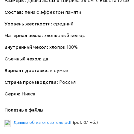
Размеры:
Длина 54 см
х
Ширина 34 см
х
Высота 12 см
Состав:
пена с эффектом памяти
Уровень жесткости:
средний
Материал чехла:
хлопковый велюр
Внутренний чехол:
хлопок 100%
Съемный чехол:
да
Вариант доставки:
в сумке
Страна производства:
Россия
Серия
:
Нилса
Полезные файлы
Данные об изготовителе.pdf
(pdf. 0.1 мб.)