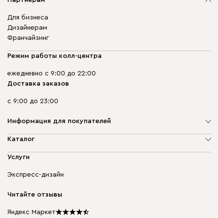
Для бизнеса
Дизайнерам
Франчайзинг
Режим работы колл-центра
ежедневно с 9:00 до 22:00
Доставка заказов
с 9:00 до 23:00
Информация для покупателей
О компании
Каталог
Адреса магазинов
Мягкая мебель
Услуги
Доставка и оплата
Корпусная мебель
Гарантия, обмен и возврат
Экспресс-дизайн
Бескаркасная мебель
диван.клуб
Модульная мебель
Карьера
Читайте отзывы
Столы и стулья
Карта сайта
Мы в прессе
Яндекс Маркет