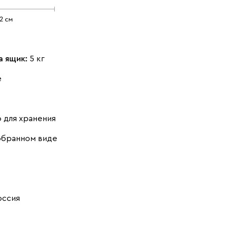
Ирландский
а ящик:
5 кг
е
Желтый (Сан-
Оливия
Орех Карини
Леон)
 для хранения
обранном виде
Сатин
Серо-зеленый
Терракота
(Дасти Грин)
оссия