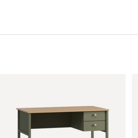
Дуб
Дуб Сонома
Дуб Табачный
Ирландский
Желтый (Сан-
Оливия
Орех Карини
Леон)
Сатин
Серо-зеленый
Терракота
(Дасти Грин)