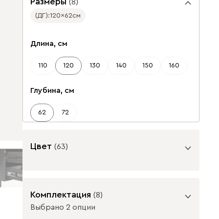
Размеры
(
8
)
(ДГ):
120
62
см
✕
Длина, см
110
120
130
140
150
160
Глубина, см
62
72
Цвет
(
63
)
Базовая коллекция
От
15 290
Комплектация
(
8
)
Выбрано 2 опции