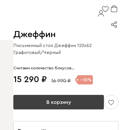
Джеффин
Письменный стол Джеффин 120x62
Графитовый/Черный
Арт. 286556
Считаем количество бонусов…
15 290
10
16 990
В корзину