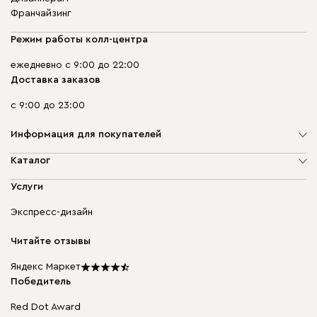
Франчайзинг
Режим работы колл-центра
ежедневно с 9:00 до 22:00
Доставка заказов
с 9:00 до 23:00
Информация для покупателей
О компании
Каталог
Адреса магазинов
Мягкая мебель
Услуги
Доставка и оплата
Корпусная мебель
Гарантия, обмен и возврат
Экспресс-дизайн
Бескаркасная мебель
диван.клуб
Модульная мебель
Карьера
Читайте отзывы
Столы и стулья
Карта сайта
Мы в прессе
Яндекс Маркет
Победитель
Red Dot Award