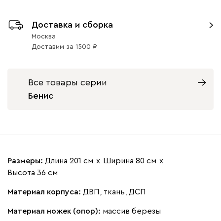
Бенис 80
Бенис 80
Бенис 80
Бенис 80
Велюр Серый
Велюр Латте
Велюр Серый
Велюр Какао
21 990
21 990
21 990
21 990
Доставка и сборка
Москва
Доставим
за
1500
Все товары серии
Бенис
Размеры:
Длина 201 см
х
Ширина 80 см
х
Высота 36 см
Материал корпуса:
ДВП, ткань, ДСП
Материал ножек (опор):
массив березы