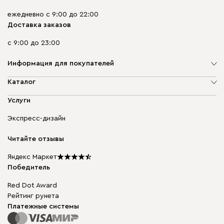
ежедневно с 9:00 до 22:00
Доставка заказов
с 9:00 до 23:00
Информация для покупателей
О компании
Каталог
Адреса магазинов
Мягкая мебель
Услуги
Доставка и оплата
Корпусная мебель
Гарантия, обмен и возврат
Экспресс-дизайн
Бескаркасная мебель
диван.клуб
Модульная мебель
Карьера
Читайте отзывы
Столы и стулья
Карта сайта
Подарочные сертификаты
Яндекс Маркет
Мы в прессе
Победитель
Red Dot Award
Рейтинг рунета
Платежные системы