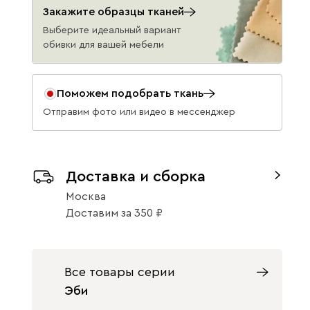
Вертикаль 910
Вертикаль 930
Вертикаль 968
Закажите образцы тканей
2990
2990
2990
Выберите идеальный вариант
обивки для вашей мебели
Поможем подобрать ткань
Отправим фото или видео в мессенджер
Вертикаль 990
2990
Данель
3671
3990
Доставка и сборка
Москва
Доставим
за
350
Бежевый
Графит
Жёлтый
Все товары серии
Эби