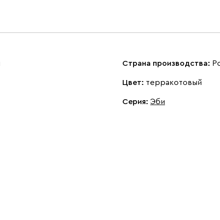
м
Страна производства:
Р
Цвет:
терракотовый
Серия
:
Эби