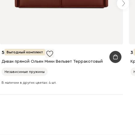
(Plum)
Стоун (Stone)
Тёмно-зеленый
Тёмно-синий
59 990
3
(Forest)
(Midnight)
Выгодный комплект
Диван прямой Ольен Мини Вельвет Терракотовый
Независимые пружины
В наличии в других цветах: 4 шт.
Чернильный
Ягодный (Berry)
(Ink)
Бентори
3671
3990