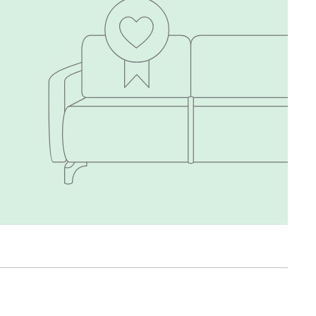
020
120
236
240
310
430
495
520
670