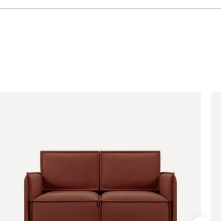
Айвори (Ivory)
Горчичный
Дымчатый
(Mustard)
(Smoke)
Коралловый
Минт (Mint)
Песочный
(Coral)
(Sand)
Розовый (Rose)
Серый (Grey)
Сливовый