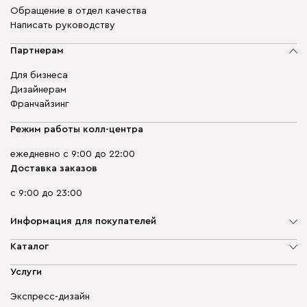
Обращение в отдел качества
Написать руководству
Партнерам
Для бизнеса
Дизайнерам
Франчайзинг
Режим работы колл-центра
ежедневно с 9:00 до 22:00
Доставка заказов
с 9:00 до 23:00
Информация для покупателей
О компании
Каталог
Адреса магазинов
Мягкая мебель
Услуги
Доставка и оплата
Корпусная мебель
Гарантия, обмен и возврат
Экспресс-дизайн
Бескаркасная мебель
диван.клуб