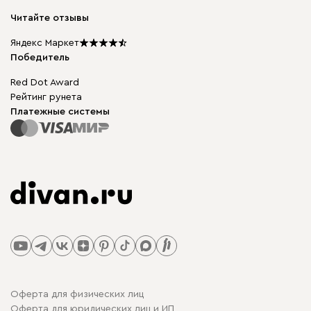
Модульная мебель
Карьера
Читайте отзывы
Столы и стулья
Карта сайта
Мы в прессе
Яндекс Маркет
Победитель
Red Dot Award
Рейтинг рунета
Платежные системы
Оферта для физических лиц
Оферта для юридических лиц и ИП