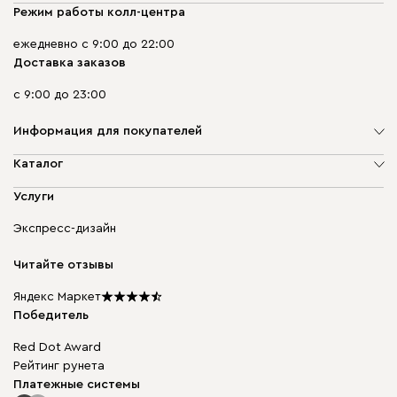
Режим работы колл-центра
ежедневно с 9:00 до 22:00
Доставка заказов
с 9:00 до 23:00
Информация для покупателей
О компании
Каталог
Адреса магазинов
Мягкая мебель
Услуги
Доставка и оплата
Корпусная мебель
Гарантия, обмен и возврат
Экспресс-дизайн
Бескаркасная мебель
диван.клуб
Модульная мебель
Карьера
Читайте отзывы
Столы и стулья
Карта сайта
Подарочные сертификаты
Яндекс Маркет
Мы в прессе
Победитель
Red Dot Award
Рейтинг рунета
Платежные системы