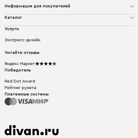
Информация для покупателей
О компании
Каталог
Адреса магазинов
Мягкая мебель
Услуги
Доставка и оплата
Корпусная мебель
Гарантия, обмен и возврат
Экспресс-дизайн
Бескаркасная мебель
диван.клуб
Модульная мебель
Карьера
Читайте отзывы
Столы и стулья
Карта сайта
Подарочные сертификаты
Яндекс Маркет
Мы в прессе
Победитель
Red Dot Award
Рейтинг рунета
Платежные системы