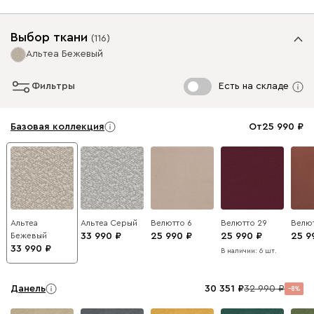
Выбор ткани
(
116
)
Альтеа Бежевый
Фильтры
Есть на складе
Базовая коллекция
От
25 990
Альтеа
Альтеа Серый
Велютто 6
Велютто 29
Велют
Бежевый
33 990
25 990
25 990
25 9
33 990
В наличии: 6 шт.
Данель
30 351
32 990
8