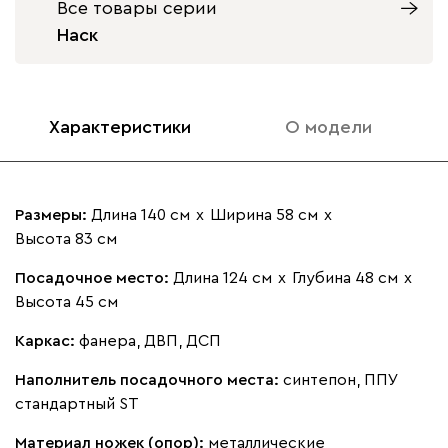
Все товары серии
Оливковый
Черный
Наск
500
Бежевый
Графит
Кофе
Олива
Песо
Характеристики
О модели
Онли
30 351
32 990
8
Размеры:
Длина 140 см
х
Ширина 58 см
х
Высота 83 см
020
120
236
240
310
Посадочное место:
Длина 124 см
х
Глубина 48 см
х
Высота 45 см
Вертикаль
33 111
35 990
8
Каркас:
фанера, ДВП, ДСП
Наполнитель посадочного места:
синтепон, ППУ
стандартный ST
Материал ножек (опор):
металлические