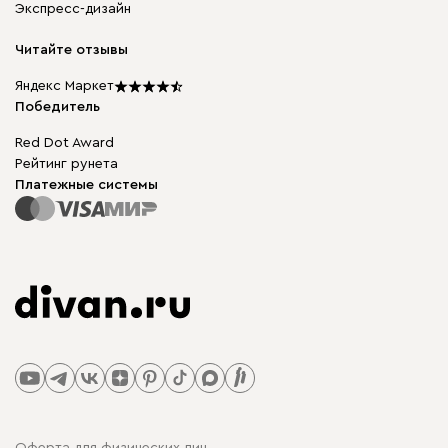
Экспресс-дизайн
Бескаркасная мебель
диван.клуб
Модульная мебель
Карьера
Читайте отзывы
Столы и стулья
Карта сайта
Подарочные сертификаты
Яндекс Маркет
Мы в прессе
Победитель
Red Dot Award
Рейтинг рунета
Платежные системы