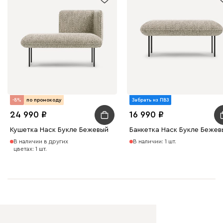
100
130
690
695
792
Букле
38 631
41 990
8
-8%
по промокоду
Забрать из ПВЗ
24 990
16 990
Кушетка Наск Букле Бежевый
Банкетка Наск Букле Бежев
Вайт
Латте
Терра
В наличии в других
В наличии: 1 шт.
цветах: 1 шт.
Альтеа
38 631
41 990
8