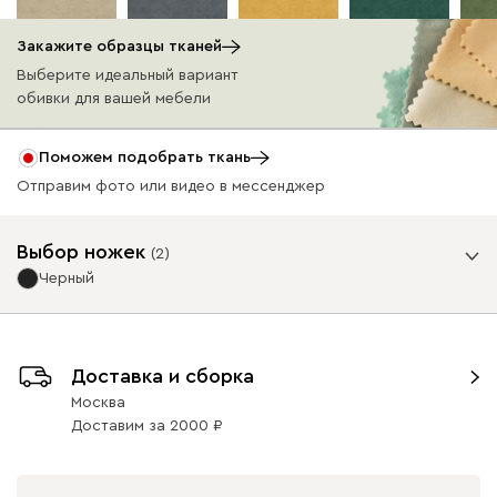
Закажите образцы тканей
Выберите идеальный вариант
обивки для вашей мебели
Бежевый
Графит
Жёлтый
Изумруд
Олив
Поможем подобрать ткань
Отправим фото или видео в мессенджер
Ультра
30 351
32 990
8
Выбор ножек
(
2
)
Черный
Опоры
Айвори (Ivory)
Горчичный
Дымчатый
Коралловый
Минт 
(Mustard)
(Smoke)
(Coral)
Доставка и сборка
Москва
Доставим
за
2000
Бентори
30 351
32 990
8