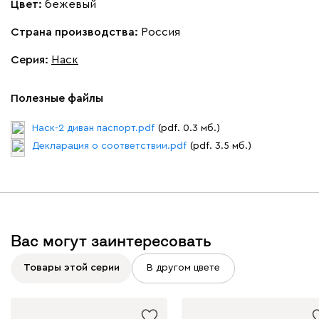
Цвет:
бежевый
Вулли
33 111
35 990
8
Страна производства:
Россия
Серия
:
Наск
Полезные файлы
092
100
230
380
684
Наск-2 диван паспорт.pdf
(pdf. 0.3 мб.)
Ланза
33 111
35 990
8
Декларация о соответствии.pdf
(pdf. 3.5 мб.)
Вас могут заинтересовать
Бежевый
Вишневый
Голубой
Графит
Зеле
Товары этой серии
В другом цвете
Кларинс
35 871
38 990
8