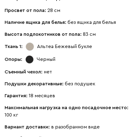
000
490
795
910
930
Просвет от пола:
28 см
Геста
33 111
35 990
Наличие ящика для белья:
без ящика для белья
8
Высота подлокотников от пола:
83 см
Ткань 1:
Альтеа Бежевый
букле
Опоры:
Черный
Бежевый
Изумруд
Марсала
Молочный
Мята
Съемный чехол:
нет
Мола
33 111
35 990
8
Подушки декоративные:
без подушек
Гарантия:
18 месяцев
Максимальная нагрузка на одно посадочное место:
100 кг
Жёлтый
Песочный
Розовый
Светло-серый
Серы
Вариант доставки:
в разобранном виде