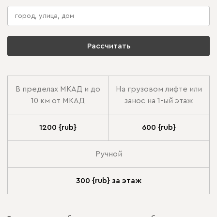
Рассчитать
В пределах МКАД и до
На грузовом лифте или
10 км от МКАД
занос на 1-ый этаж
1200 {rub}
600 {rub}
Ручной
300 {rub} за этаж