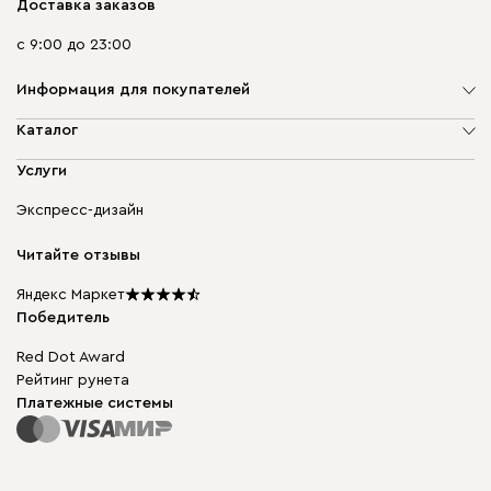
Доставка заказов
с 9:00 до 23:00
Информация для покупателей
О компании
Каталог
Адреса магазинов
Мягкая мебель
Услуги
Доставка и оплата
Корпусная мебель
Гарантия, обмен и возврат
Экспресс-дизайн
Бескаркасная мебель
диван.клуб
Модульная мебель
Карьера
Читайте отзывы
Столы и стулья
Карта сайта
Подарочные сертификаты
Яндекс Маркет
Мы в прессе
Победитель
Red Dot Award
Рейтинг рунета
Платежные системы