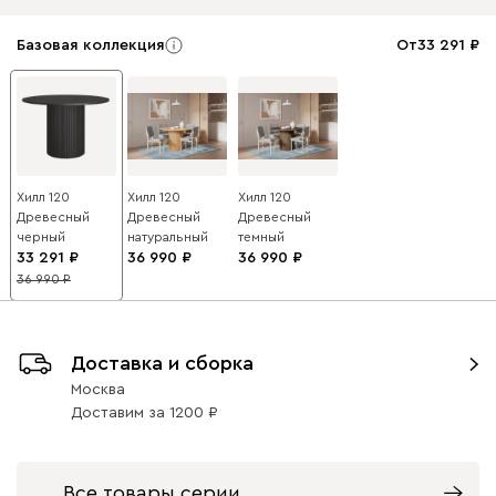
Базовая коллекция
От
33 291
Хилл 120
Хилл 120
Хилл 120
Древесный
Древесный
Древесный
черный
натуральный
темный
33 291
36 990
36 990
36 990
10
Доставка и сборка
Москва
Доставим
за
1200
Все товары серии