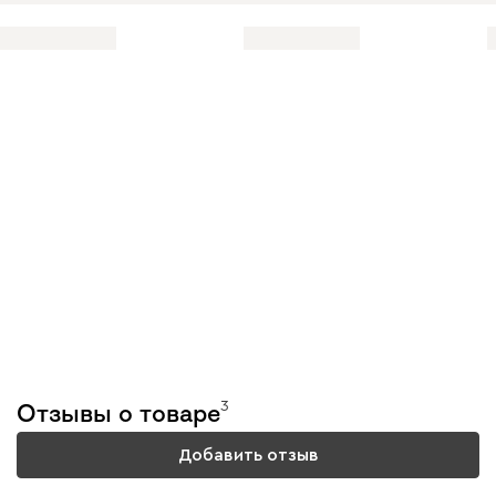
Тестируем каждую
модель
3
Отзывы о товаре
Подробнее
Добавить отзыв