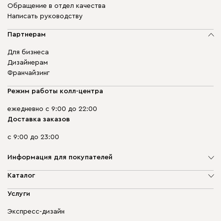
Обращение в отдел качества
Написать руководству
Партнерам
Для бизнеса
Дизайнерам
Франчайзинг
Режим работы колл-центра
ежедневно с 9:00 до 22:00
Доставка заказов
с 9:00 до 23:00
Информация для покупателей
О компании
Каталог
Адреса магазинов
Мягкая мебель
Услуги
Доставка и оплата
Корпусная мебель
Гарантия, обмен и возврат
Экспресс-дизайн
Бескаркасная мебель
диван.клуб