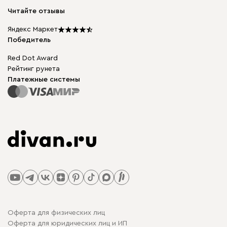
Модульная мебель
Карьера
Читайте отзывы
Столы и стулья
Карта сайта
Подарочные сертификаты
Яндекс Маркет
Мы в прессе
Победитель
Red Dot Award
Рейтинг рунета
Платежные системы
Оферта для физических лиц
Оферта для юридических лиц и ИП