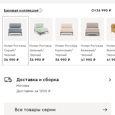
Базовая коллекция
От
36 990
Нолан Рогожка
Нолан Рогожка
Нолан Рогожка
Нолан Рогожка
Нола
Серый/
Зеленый/
Кремовый/
Бежевый/
Желт
Черный
Черный
Черный
Черный
Черн
36 990
36 990
36 990
41 990
41 9
Доставка и сборка
Москва
Доставим
за
1200
Все товары серии