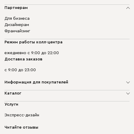
Партнерам
Для бизнеса
Дизайнерам
Франчайзинг
Режим работы колл-центра
ежедневно с 9:00 до 22:00
Доставка заказов
с 9:00 до 23:00
Информация для покупателей
О компании
Каталог
Адреса магазинов
Мягкая мебель
Услуги
Доставка и оплата
Корпусная мебель
Гарантия, обмен и возврат
Экспресс-дизайн
Бескаркасная мебель
диван.клуб
Модульная мебель
Карьера
Читайте отзывы
Столы и стулья
Карта сайта