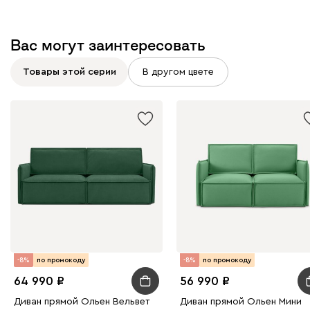
Клэй
Оранж
Вас могут заинтересовать
Букле
57 990
Товары этой серии
В другом цвете
Вайт
Латте
Терра
Альтеа
57 990
-8%
по промокоду
-8%
по промокоду
64 990
56 990
Бежевый
Графит
Молочный
Серый
Диван прямой Ольен Вельвет
Диван прямой Ольен Мини