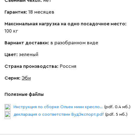
Съемный чехол:
нет
Гарантия:
18 месяцев
Максимальная нагрузка на одно посадочное место:
100 кг
Бежевый
Вишневый
Голубой
Графит
Зеле
Вариант доставки:
в разобранном виде
Кларинс
48 990
Цвет:
зеленый
Страна производства:
Россия
Серия
:
Эби
100
130
690
695
792
Полезные файлы
Инструкция по сборке Ольен мини кресло.pdf
(pdf. 0.4 мб.)
Винтер
48 990
декларация о соответствии ВудЭкспорт.pdf
(pdf. 5 мб.)