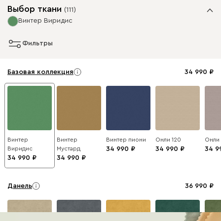
Выбор ткани
(
111
)
Винтер Виридис
Фильтры
Базовая коллекция
34 990
Винтер
Винтер
Винтер пиони
Онли 120
Онли
Виридис
Мустард
34 990
34 990
34 9
34 990
34 990
Данель
36 990