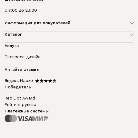
с 9:00 до 23:00
Информация для покупателей
О компании
Каталог
Адреса магазинов
Мягкая мебель
Услуги
Доставка и оплата
Корпусная мебель
Гарантия, обмен и возврат
Экспресс-дизайн
Бескаркасная мебель
диван.клуб
Модульная мебель
Карьера
Читайте отзывы
Столы и стулья
Карта сайта
Подарочные сертификаты
Яндекс Маркет
Мы в прессе
Победитель
Red Dot Award
Рейтинг рунета
Платежные системы