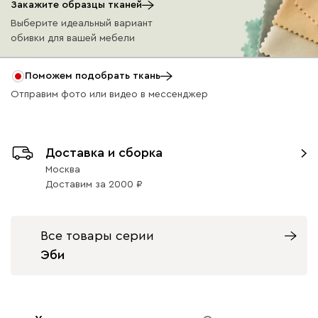
Закажите образцы тканей
Выберите идеальный вариант
обивки для вашей мебели
Бежевый
Графит
Жёлтый
Изумруд
Олив
Поможем подобрать ткань
Отправим фото или видео в мессенджер
Ультра
36 990
Доставка и сборка
Москва
Доставим
за
2000
Айвори (Ivory)
Горчичный
Дымчатый
Коралловый
Минт 
(Mustard)
(Smoke)
(Coral)
Все товары серии
Бентори
36 990
Эби