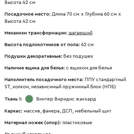
Высота 42 см
Геста
40 990
Посадочное место:
Длина 70 см
х
Глубина 60 см
х
Высота 42 см
Механизм трансформации:
шагающий
Высота подлокотников от пола:
62 см
Бежевый
Изумруд
Марсала
Молочный
Мята
Подушки декоративные:
без подушек
Наличие ящика для белья:
с ящиком для белья
Мола
40 990
Наполнитель посадочного места:
ППУ стандартный
ST, холкон, независимый пружинный блок (НПБ)
Ткань 1:
Винтер Виридис
жаккард
Жёлтый
Песочный
Розовый
Светло-серый
Серы
Каркас:
массив, фанера, ДСП, мебельный щит
Материал ножек (опор):
пластиковые
Ланза
40 990