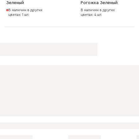
Зеленый
Рогожка Зеленый
В наличии в других
В наличии в других
Дарте
72 990
цветах: 1 шт.
цветах: 4 шт.
Графит
Серый
Терракота
Тёмно-синий