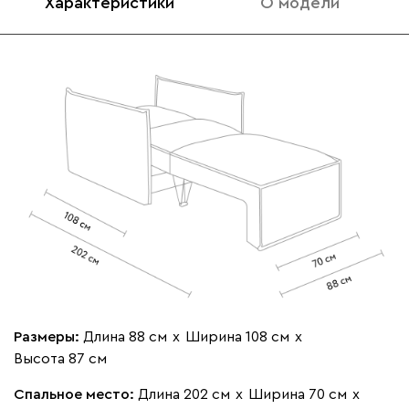
Характеристики
О модели
Бежевый
Графит
Кофе
Олива
Песо
Онли
36 990
020
240
310
430
520
Вертикаль
40 990
Размеры:
Длина 88 см
х
Ширина 108 см
х
Высота 87 см
000
490
795
910
930
Спальное место:
Длина 202 см
х
Ширина 70 см
х